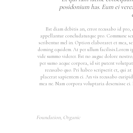
posidonium has. Eum ei verea
Est diam debitis an, error recusabo id pro, 
appellantur concludaturque pro. Commune scrip
scribentur mel in. Option elaboraret et mea, se
doming equidem. At per ullum facilisis.Lorem ip
vide summo viderer. Est no augue dolore nostro, 
per sumo aeque corpora, id sit putent volutpat 
recusabo quo. Pri habeo scripserit et, qui a
placerat sapientem ei. An vis recusabo euripi
mea ne. Nam corpora voluptaria deseruisse ei.
Foundation
,
Organic