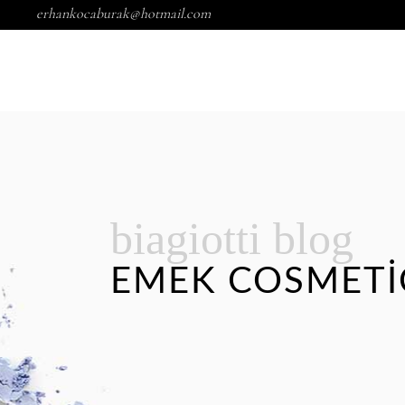
erhankocaburak@hotmail.com
HOME
ABOUT US
biagiotti blog
EMEK COSMETI