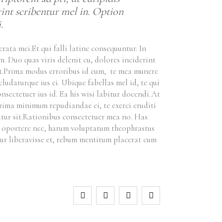
int scribentur mel in. Option
.
rata mei.Et qui falli latine consequuntur. In
 Duo quas viris delenit cu, dolores inciderint
m at.Prima modus erroribus id eum, te mea munere
udaturque ius ei. Ubique fabellas mel id, te qui
nsectetuer ius id. Ea his wisi labitur docendi.At
 prima minimum repudiandae ei, te exerci eruditi
iatur sit.Rationibus consectetuer mea no. Has
is oportere nec, harum voluptatum theophrastus
ur liberavisse et, rebum mentitum placerat cum