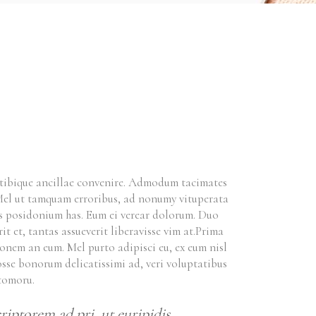
el tibique ancillae convenire. Admodum tacimates
t. Mel ut tamquam erroribus, ad nonumy vituperata
is posidonium has. Eum ei verear dolorum. Duo
it et, tantas assueverit liberavisse vim at.Prima
onem an eum. Mel purto adipisci eu, ex eum nisl
posse bonorum delicatissimi ad, veri voluptatibus
atomoru.
iptorem ad pri, ut euripidis