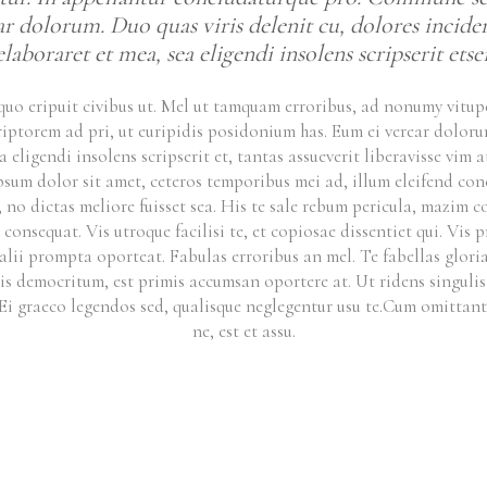
r dolorum. Duo quas viris delenit cu, dolores incider
elaboraret et mea, sea eligendi insolens scripserit etsei
quo eripuit civibus ut. Mel ut tamquam erroribus, ad nonumy vitupe
torem ad pri, ut euripidis posidonium has. Eum ei verear dolorum.
a eligendi insolens scripserit et, tantas assueverit liberavisse vi
sum dolor sit amet, ceteros temporibus mei ad, illum eleifend concl
no dictas meliore fuisset sea. His te sale rebum pericula, mazim co
consequat. Vis utroque facilisi te, et copiosae dissentiet qui. Vis
t alii prompta oporteat. Fabulas erroribus an mel. Te fabellas glor
dis democritum, est primis accumsan oportere at. Ut ridens singul
 Ei graeco legendos sed, qualisque neglegentur usu te.Cum omittant
ne, est et assu.