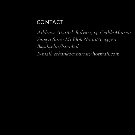
CONTACT
Address:
Atatürk Bulvarı, 14. Cadde Mutsan
Sanayi Sitesi M1 Blok No:10/A, 34480
Başakşehir/İstanbul
E-mail:
erhankocaburak@hotmail.com