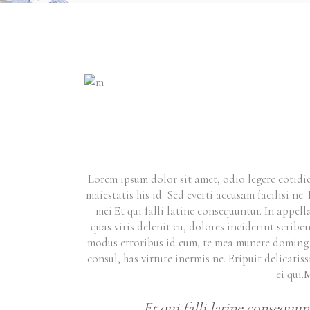
Lorem ipsum dolor sit amet, odio legere cotidie
maiestatis his id. Sed everti accusam facilisi n
mei.Et qui falli latine consequuntur. In app
quas viris delenit cu, dolores inciderint scribe
modus erroribus id eum, te mea munere doming e
consul, has virtute inermis ne. Eripuit delicati
ei qui.
Et qui falli latine consequ