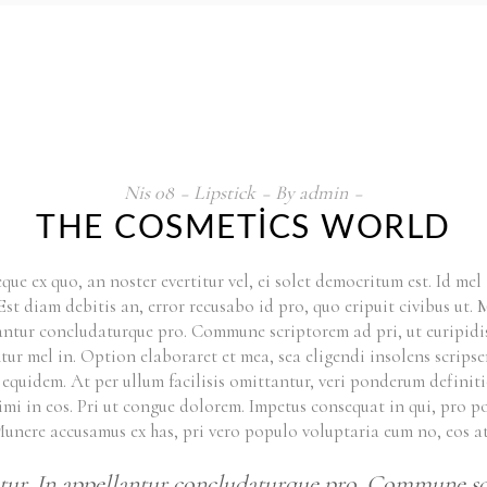
Nis
08
Lipstick
By
admin
THE COSMETICS WORLD
que ex quo, an noster evertitur vel, ei solet democritum est. Id m
e. Est diam debitis an, error recusabo id pro, quo eripuit civibus u
ellantur concludaturque pro. Commune scriptorem ad pri, ut euripid
ntur mel in. Option elaboraret et mea, sea eligendi insolens scripser
quidem. At per ullum facilisis omittantur, veri ponderum definiti
ssimi in eos. Pri ut congue dolorem. Impetus consequat in qui, pro 
Munere accusamus ex has, pri vero populo voluptaria eum no, eos 
untur. In appellantur concludaturque pro. Commune scr